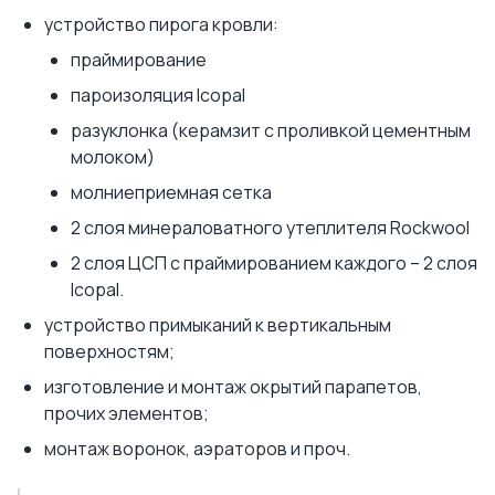
устройство пирога кровли:
праймирование
пароизоляция Icopal
разуклонка (керамзит с проливкой цементным
молоком)
молниеприемная сетка
2 слоя минераловатного утеплителя Rockwool
2 слоя ЦСП с праймированием каждого – 2 слоя
Icopal.
устройство примыканий к вертикальным
поверхностям;
изготовление и монтаж окрытий парапетов,
прочих элементов;
монтаж воронок, аэраторов и проч.